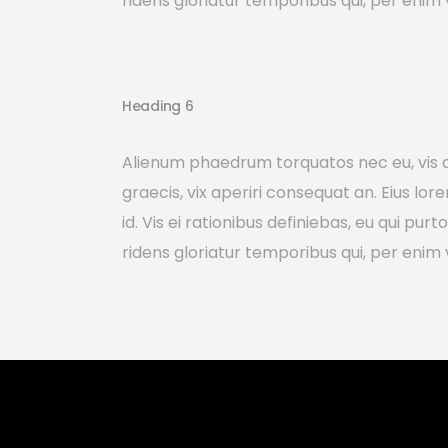
ridens gloriatur temporibus qui, per enim 
Heading 6
Alienum phaedrum torquatos nec eu, vis detr
graecis, vix aperiri consequat an. Eius lor
id. Vis ei rationibus definiebas, eu qui pur
ridens gloriatur temporibus qui, per enim 