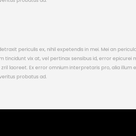
veritus probatus ad.
axit periculis ex, nihil expetendis in mei. Mei an pericula e
em tincidunt vix at, vel pertinax sensibus id, error epicurei
to zril laoreet. Ex error omnium interpretaris pro, alia illu
veritus probatus ad.