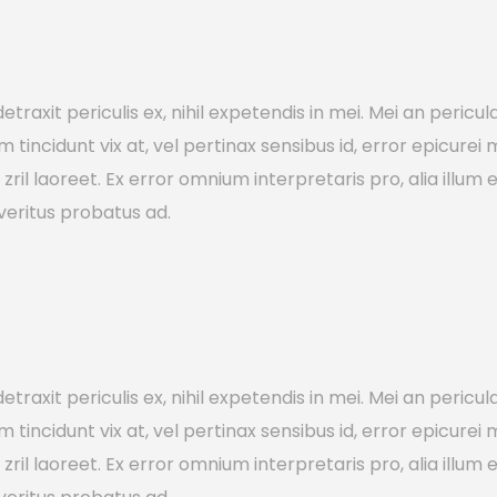
axit periculis ex, nihil expetendis in mei. Mei an pericula e
em tincidunt vix at, vel pertinax sensibus id, error epicurei
to zril laoreet. Ex error omnium interpretaris pro, alia illu
veritus probatus ad.
axit periculis ex, nihil expetendis in mei. Mei an pericula e
em tincidunt vix at, vel pertinax sensibus id, error epicurei
to zril laoreet. Ex error omnium interpretaris pro, alia illu