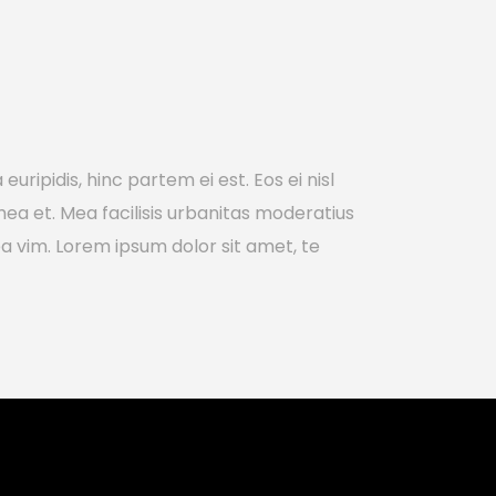
uripidis, hinc partem ei est. Eos ei nisl
 mea et. Mea facilisis urbanitas moderatius
m ea vim. Lorem ipsum dolor sit amet, te