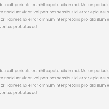
axit periculis ex, nihil expetendis in mei. Mei an pericula e
em tincidunt vix at, vel pertinax sensibus id, error epicurei
to zril laoreet. Ex error omnium interpretaris pro, alia illu
veritus probatus ad.
axit periculis ex, nihil expetendis in mei. Mei an pericula e
em tincidunt vix at, vel pertinax sensibus id, error epicurei
to zril laoreet. Ex error omnium interpretaris pro, alia illu
veritus probatus ad.