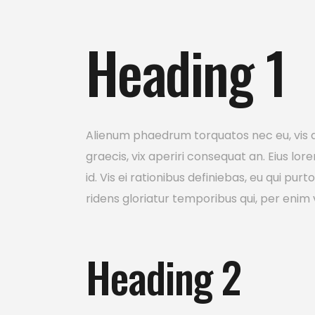
Heading 1
Alienum phaedrum torquatos nec eu, vis detr
graecis, vix aperiri consequat an. Eius lor
id. Vis ei rationibus definiebas, eu qui pur
ridens gloriatur temporibus qui, per enim 
Heading 2