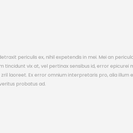
axit periculis ex, nihil expetendis in mei. Mei an pericula e
em tincidunt vix at, vel pertinax sensibus id, error epicurei
to zril laoreet. Ex error omnium interpretaris pro, alia illu
veritus probatus ad.