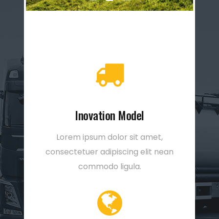
Inovation Model
Lorem ipsum dolor sit amet,
consectetuer adipiscing elit nean
commodo ligula.