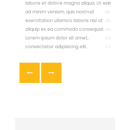
mmodo
consectetur adipisicing elit, sed do
labore et dolore magna aliqua. Ut enim
niam.
eiusmod tempor incididunt ut labore et
ad minim veniam, quis nostrud
dolore magna aliqua. Ut enim ad minim
exercitation ullamco laboris nisi ut
 do
veniam, quis nostrud exercitation
aliquip ex ea commodo consequat.
abore et
ullamco laboris nisi ut aliquip ex ea
Lorem ipsum dolor sit amet,
commodo consequat.
consectetur adipisicing elit.