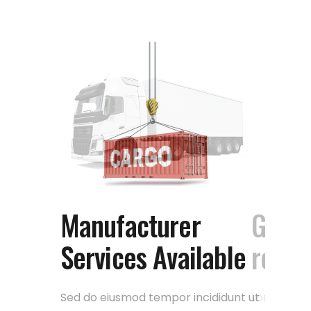
t
Gas and oil platform
Manufacturer
research
Services Available
co
Lorem ipsum dolor sit amet,
Sed do eiusmod tempor incididunt ut