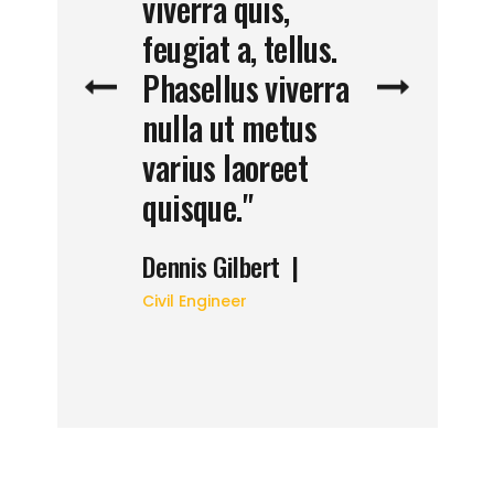
sque eu,
viverra quis,
Donec pede
 quis sem.
feugiat a, tellus.
fruti est. 
onsequat
Phasellus viverra
quam felis
uis enim
nulla ut metus
ultricies n
ede."
varius laoreet
pellent esq
quisque."
son
|
Mark Ronson
Dennis Gilbert
|
CEO Oil Compa
Civil Engineer